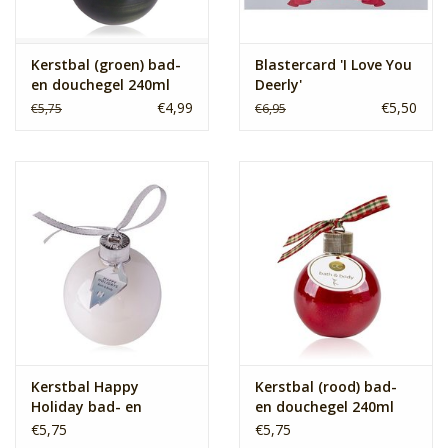
Kerstbal (groen) bad-
Blastercard 'I Love You
en douchegel 240ml
Deerly'
€4,99
€5,50
€5,75
€6,95
Kerstbal Happy
Kerstbal (rood) bad-
Holiday bad- en
en douchegel 240ml
douchegel 240 ml
€5,75
€5,75