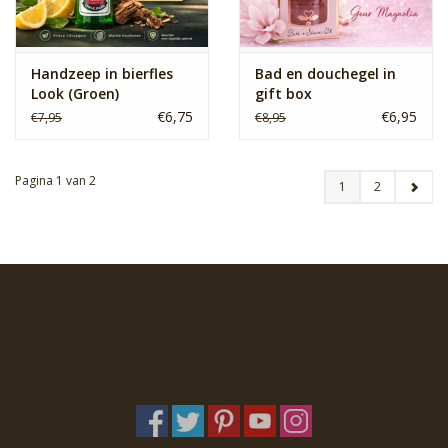
Handzeep in bierfles
Bad en douchegel in
Look (Groen)
gift box
€6,75
€6,95
€7,95
€8,95
Pagina 1 van 2
1
2