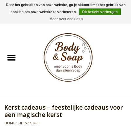
Door het gebruiken van onze website, ga je akkoord met het gebruik van
cookies om onze website te verbeteren.
Dit bericht verbergen
0 Artikelen - €0,00
Meer over cookies »
Home
Badproducten
Doucheproducten
Geur Collection
Gifts
Kerst cadeaus – feestelijke cadeaus voor
Kids Collection
een magische kerst
HOME
/
GIFTS
/
KERST
Men's Collection