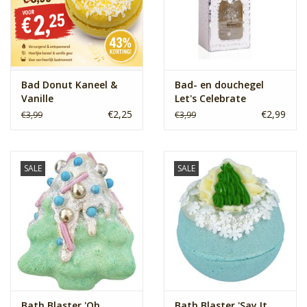
Bad Donut Kaneel &
Bad- en douchegel
Vanille
Let's Celebrate
€2,25
€2,99
€3,99
€3,99
SALE
SALE
Bath Blaster 'Oh
Bath Blaster 'Say It