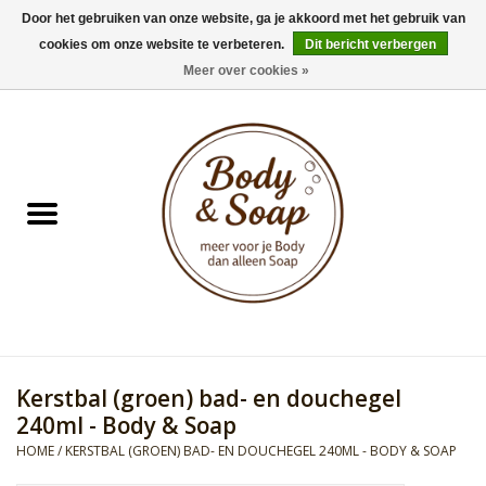
Door het gebruiken van onze website, ga je akkoord met het gebruik van
cookies om onze website te verbeteren.
Dit bericht verbergen
0 Artikelen - €0,00
Meer over cookies »
Home
Badproducten
Doucheproducten
Geur Collection
Gifts
Kerstbal (groen) bad- en douchegel
Kids Collection
240ml - Body & Soap
HOME
/
KERSTBAL (GROEN) BAD- EN DOUCHEGEL 240ML - BODY & SOAP
Men's Collection