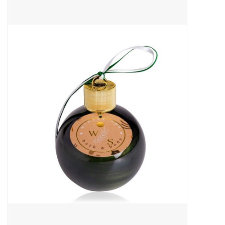
Sale
Skin Collection
Soap
Verpakking
Reviews
Women's Collection
Blogs
Contact