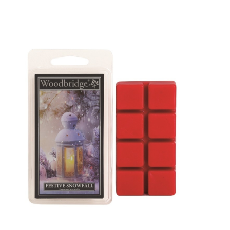
Sale
Skin Collection
Soap
Verpakking
Reviews
Women's Collection
Blogs
Contact