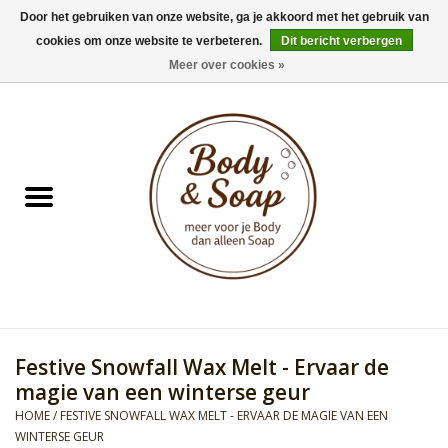
Door het gebruiken van onze website, ga je akkoord met het gebruik van
cookies om onze website te verbeteren.
Dit bericht verbergen
0 Artikelen - €0,00
Meer over cookies »
Home
Badproducten
Doucheproducten
Geur Collection
Gifts
Festive Snowfall Wax Melt - Ervaar de
Kids Collection
magie van een winterse geur
HOME
/
FESTIVE SNOWFALL WAX MELT - ERVAAR DE MAGIE VAN EEN
Men's Collection
WINTERSE GEUR