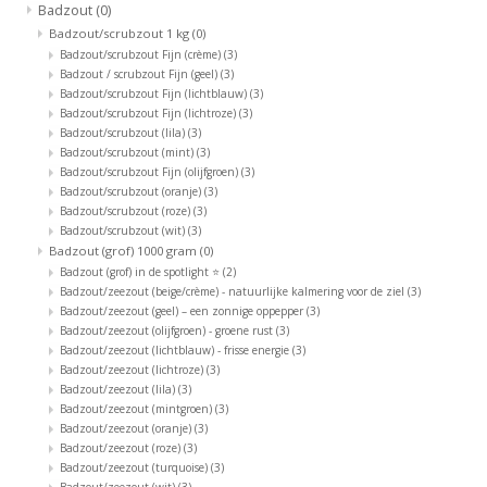
Badzout
(0)
Badzout/scrubzout 1 kg
(0)
Badzout/scrubzout Fijn (crème)
(3)
Badzout / scrubzout Fijn (geel)
(3)
Badzout/scrubzout Fijn (lichtblauw)
(3)
Badzout/scrubzout Fijn (lichtroze)
(3)
Badzout/scrubzout (lila)
(3)
Badzout/scrubzout (mint)
(3)
Badzout/scrubzout Fijn (olijfgroen)
(3)
Badzout/scrubzout (oranje)
(3)
Badzout/scrubzout (roze)
(3)
Badzout/scrubzout (wit)
(3)
Badzout (grof) 1000 gram
(0)
Badzout (grof) in de spotlight ⭐
(2)
Badzout/zeezout (beige/crème) - natuurlijke kalmering voor de ziel
(3)
Badzout/zeezout (geel) – een zonnige oppepper
(3)
Badzout/zeezout (olijfgroen) - groene rust
(3)
Badzout/zeezout (lichtblauw) - frisse energie
(3)
Badzout/zeezout (lichtroze)
(3)
Badzout/zeezout (lila)
(3)
Badzout/zeezout (mintgroen)
(3)
Badzout/zeezout (oranje)
(3)
Badzout/zeezout (roze)
(3)
Badzout/zeezout (turquoise)
(3)
Badzout/zeezout (wit)
(3)