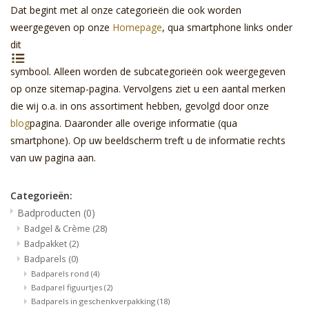
Dat begint met al onze categorieën die ook worden
weergegeven op onze
Homepage
, qua smartphone links onder
Sale
dit
Skin Collection
symbool. Alleen worden de subcategorieën ook weergegeven
op onze sitemap-pagina. Vervolgens ziet u een aantal merken
die wij o.a. in ons assortiment hebben, gevolgd door onze
Soap
blog
pagina. Daaronder alle overige informatie (qua
smartphone). Op uw beeldscherm treft u de informatie rechts
Verpakking
van uw pagina aan.
Reviews
Categorieën:
Badproducten
(0)
Women's Collection
Badgel & Crème
(28)
Badpakket
(2)
Badparels
(0)
Blogs
Badparels rond
(4)
Badparel figuurtjes
(2)
Contact
Badparels in geschenkverpakking
(18)