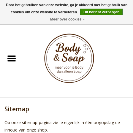
Door het gebruiken van onze website, ga je akkoord met het gebruik van
cookies om onze website te verbeteren.
Dit bericht verbergen
0 Artikelen - €0,00
Meer over cookies »
Home
Badproducten
Doucheproducten
Geur Collection
Gifts
Sitemap
Kids Collection
Op onze sitemap-pagina zie je eigenlijk in één oogopslag de
Men's Collection
inhoud van onze shop.