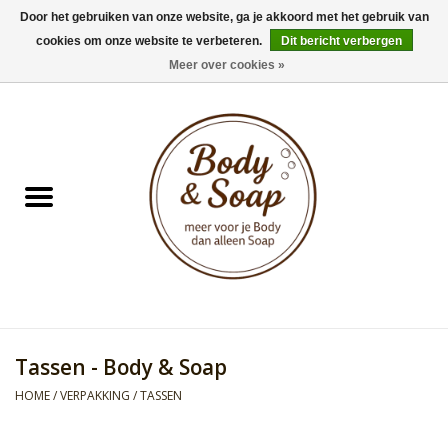
Door het gebruiken van onze website, ga je akkoord met het gebruik van
cookies om onze website te verbeteren.
Dit bericht verbergen
0 Artikelen - €0,00
Meer over cookies »
Home
Badproducten
Doucheproducten
Geur Collection
Gifts
Tassen - Body & Soap
Kids Collection
HOME
/
VERPAKKING
/
TASSEN
Men's Collection