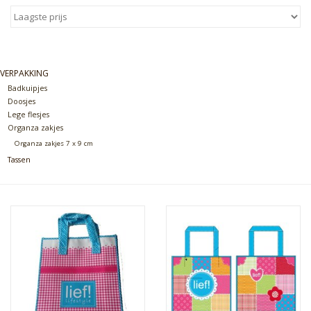
Sale
Skin Collection
VERPAKKING
Badkuipjes
Doosjes
Soap
Lege flesjes
Organza zakjes
Organza zakjes 7 x 9 cm
Verpakking
Tassen
Reviews
Women's Collection
Blogs
Contact