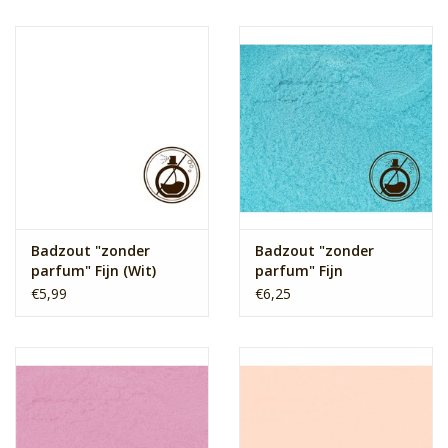
Badzout "zonder
Badzout "zonder
parfum" Fijn (Wit)
parfum" Fijn
(Turquoise)
€5,99
€6,25