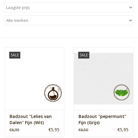
Sale
Skin Collection
Soap
SALE
SALE
Verpakking
Reviews
Women's Collection
Blogs
Badzout "Lelies van
Badzout "pepermunt"
Dalen" Fijn (Wit)
Fijn (Grijs)
€5,95
€5,95
€6,99
€6,50
Contact