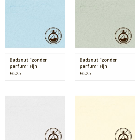
Badzout "zonder
Badzout "zonder
parfum" Fijn
parfum" Fijn
(Lichtblauw)
(Olijfgroen)
€6,25
€6,25