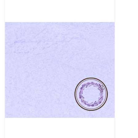
Sale
Skin Collection
Soap
Verpakking
Reviews
Women's Collection
Blogs
Contact