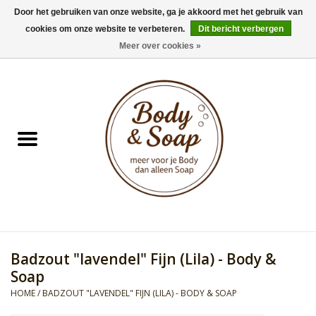
Door het gebruiken van onze website, ga je akkoord met het gebruik van
cookies om onze website te verbeteren.
Dit bericht verbergen
0 Artikelen - €0,00
Meer over cookies »
Home
Badproducten
Doucheproducten
Geur Collection
Gifts
Badzout "lavendel" Fijn (Lila) - Body &
Kids Collection
Soap
HOME
/
BADZOUT "LAVENDEL" FIJN (LILA) - BODY & SOAP
Men's Collection