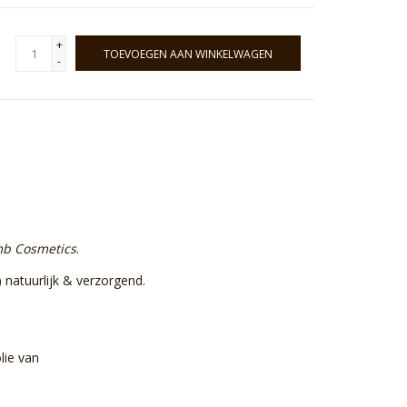
+
TOEVOEGEN AAN WINKELWAGEN
-
b Cosmetics
.
 natuurlijk & verzorgend.
 olie van