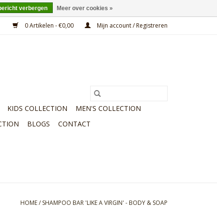
bericht verbergen
Meer over cookies »
0 Artikelen - €0,00
Mijn account / Registreren
KIDS COLLECTION
MEN'S COLLECTION
CTION
BLOGS
CONTACT
HOME
/
SHAMPOO BAR 'LIKE A VIRGIN' - BODY & SOAP