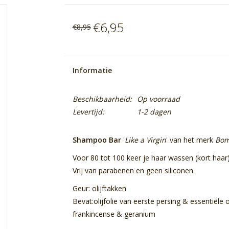
€6,95
€8,95
Informatie
Beschikbaarheid:
Op voorraad
Levertijd:
1-2 dagen
Shampoo Bar
'
Like a Virgin
' van het merk
Bom
Voor 80 tot 100 keer je haar wassen (kort haar)
Vrij van parabenen en geen siliconen.
Geur: olijftakken
Bevat:olijfolie van eerste persing & essentiële
frankincense & geranium