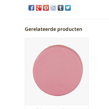
Gerelateerde producten
Deze Condinioner bar is 100% plasticvrij,
dierproefvrij, vegan, handgemaakt en vrij
van palmolie.
Bevat natuurlijke shea butter, olijfolie,
cacao butter en arganolie.
Aantal verzorgingsbeurten: 90 – 110
TOEVOEGEN AAN WINKELWAGEN