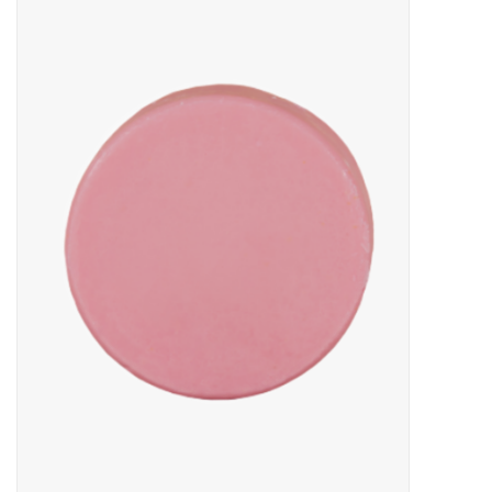
Sale
Skin Collection
Soap
Verpakking
Reviews
Women's Collection
Blogs
Contact