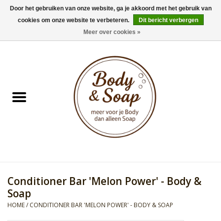
Door het gebruiken van onze website, ga je akkoord met het gebruik van
cookies om onze website te verbeteren.
Dit bericht verbergen
0 Artikelen - €0,00
Meer over cookies »
Home
Badproducten
Doucheproducten
Geur Collection
Gifts
Conditioner Bar 'Melon Power' - Body &
Kids Collection
Soap
HOME
/
CONDITIONER BAR 'MELON POWER' - BODY & SOAP
Men's Collection