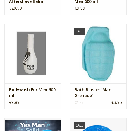
Aftershave Balm
Men 600 ml
€20,99
€9,89
SALE
Bodywash For Men 600
Bath Blaster 'Man
ml
Grenade'
€9,89
€3,95
€4,25
SALE