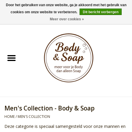
Door het gebruiken van onze website, ga je akkoord met het gebruik van
cookies om onze website te verbeteren.
Dit bericht verbergen
0 Artikelen - €0,00
Meer over cookies »
Home
Badproducten
Doucheproducten
Geur Collection
Gifts
Men's Collection - Body & Soap
Kids Collection
HOME
/
MEN'S COLLECTION
Deze categorie is speciaal samengesteld voor onze mannen en
Men's Collection