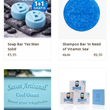
Soap Bar 'Yes Man
Shampoo Bar 'In Need
Solid'
of Vitamin Sea'
€5,95
€6,50
€8,99
SALE