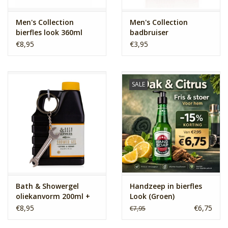
Men's Collection
Men's Collection
bierfles look 360ml
badbruiser
€8,95
€3,95
SALE
Bath & Showergel
Handzeep in bierfles
oliekanvorm 200ml +
Look (Groen)
sleutelhanger
€8,95
€6,75
€7,95