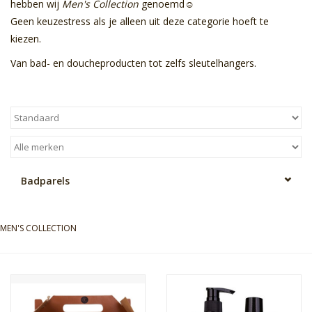
hebben wij
Men's Collection
genoemd☺
Geen keuzestress als je alleen uit deze categorie hoeft te
Sale
kiezen.
Van bad- en doucheproducten tot zelfs sleutelhangers.
Skin Collection
Soap
Verpakking
Badparels
Reviews
Women's Collection
MEN'S COLLECTION
Blogs
Contact