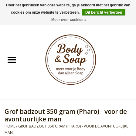
Door het gebruiken van onze website, ga je akkoord met het gebruik van
cookies om onze website te verbeteren.
Dit bericht verbergen
0 Artikelen - €0,00
Meer over cookies »
Home
Badproducten
Doucheproducten
Geur Collection
Gifts
Grof badzout 350 gram (Pharo) - voor de
Kids Collection
avontuurlijke man
HOME
/
GROF BADZOUT 350 GRAM (PHARO) - VOOR DE AVONTUURLIJKE
Men's Collection
MAN