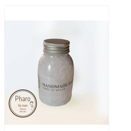
Sale
Skin Collection
Soap
Verpakking
Reviews
Women's Collection
Blogs
Contact