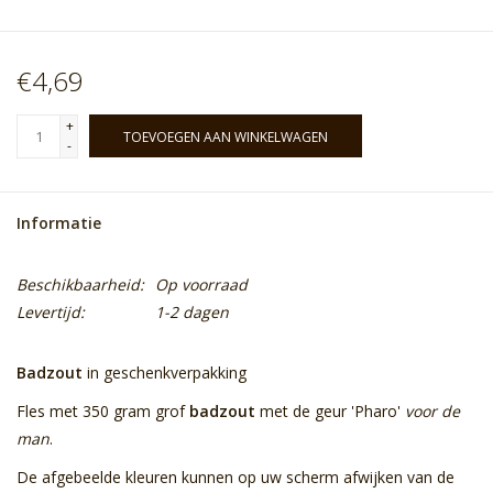
€4,69
+
TOEVOEGEN AAN WINKELWAGEN
-
Informatie
Beschikbaarheid:
Op voorraad
Levertijd:
1-2 dagen
Badzout
in geschenkverpakking
Fles met 350 gram grof
badzout
met de geur 'Pharo'
voor de
man
.
De afgebeelde kleuren kunnen op uw scherm afwijken van de