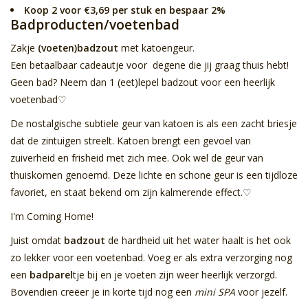
Koop 2 voor €3,69 per stuk en bespaar 2%
Badproducten/voetenbad
Zakje
(voeten)badzout
met katoengeur.
Een betaalbaar cadeautje voor degene die jij graag thuis hebt!
Geen bad? Neem dan 1 (eet)lepel badzout voor een heerlijk
voetenbad♡
De nostalgische subtiele geur van
katoen
is als een zacht briesje
dat de zintuigen streelt. Katoen brengt een gevoel van
zuiverheid en frisheid met zich mee. Ook wel de geur van
thuiskomen genoemd. Deze lichte en schone geur is een tijdloze
favoriet, en staat bekend om zijn kalmerende effect.♡
I'm Coming Home
!
Juist omdat
badzout
de hardheid uit het water haalt is het ook
zo lekker voor een voetenbad. Voeg er als extra verzorging nog
een
badparel
tje bij en je voeten zijn weer heerlijk verzorgd.
Bovendien creëer je in korte tijd nog een
mini SPA
voor jezelf.