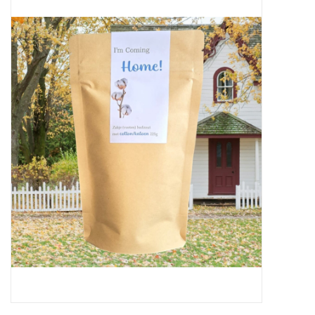
Sale
Skin Collection
Soap
Verpakking
Reviews
Women's Collection
Blogs
Contact