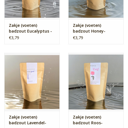
Zakje (voeten)
Zakje (voeten)
badzout Eucalyptus -
badzout Honey-
opkikkertje
natuurknuffel
€3,79
€3,79
Zakje (voeten)
Zakje (voeten)
badzout Lavendel-
badzout Roos-