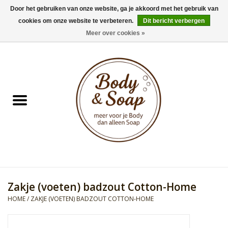
Door het gebruiken van onze website, ga je akkoord met het gebruik van
cookies om onze website te verbeteren.
Dit bericht verbergen
0 Artikelen - €0,00
Meer over cookies »
Home
Badproducten
Doucheproducten
Geur Collection
Gifts
Zakje (voeten) badzout Cotton-Home
Kids Collection
HOME
/
ZAKJE (VOETEN) BADZOUT COTTON-HOME
Men's Collection