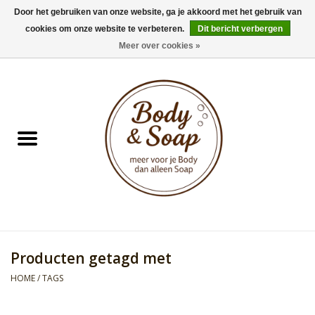
Door het gebruiken van onze website, ga je akkoord met het gebruik van
cookies om onze website te verbeteren.
Dit bericht verbergen
0 Artikelen - €0,00
Meer over cookies »
Home
Badproducten
Doucheproducten
Geur Collection
Gifts
Producten getagd met
Kids Collection
HOME
/
TAGS
Men's Collection