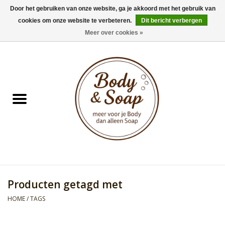
Door het gebruiken van onze website, ga je akkoord met het gebruik van
cookies om onze website te verbeteren.
Dit bericht verbergen
0 Artikelen - €0,00
Meer over cookies »
Home
Badproducten
Doucheproducten
Geur Collection
Gifts
Producten getagd met
Kids Collection
HOME
/
TAGS
Men's Collection