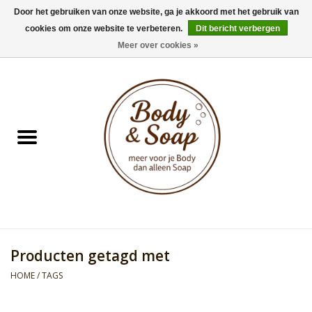
Door het gebruiken van onze website, ga je akkoord met het gebruik van
cookies om onze website te verbeteren.
Dit bericht verbergen
0 Artikelen - €0,00
Meer over cookies »
Home
Badproducten
Doucheproducten
Geur Collection
Gifts
Producten getagd met
Kids Collection
HOME
/
TAGS
Men's Collection