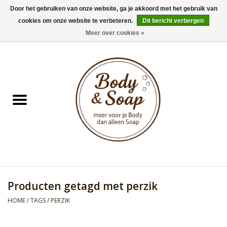
Door het gebruiken van onze website, ga je akkoord met het gebruik van
cookies om onze website te verbeteren.
Dit bericht verbergen
0 Artikelen - €0,00
Meer over cookies »
Home
Badproducten
Doucheproducten
Geur Collection
Gifts
Producten getagd met perzik
Kids Collection
HOME
/
TAGS
/
PERZIK
Men's Collection