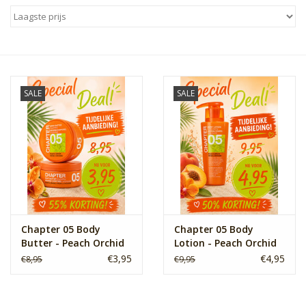
Sale
Skin Collection
SALE
SALE
Soap
Verpakking
Reviews
Women's Collection
Chapter 05 Body
Chapter 05 Body
Butter - Peach Orchid
Lotion - Peach Orchid
Blogs
€3,95
€4,95
€8,95
€9,95
Contact