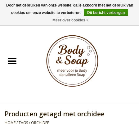
Door het gebruiken van onze website, ga je akkoord met het gebruik van
cookies om onze website te verbeteren.
Dit bericht verbergen
0 Artikelen - €0,00
Meer over cookies »
Home
Badproducten
Doucheproducten
Geur Collection
Gifts
Producten getagd met orchidee
Kids Collection
HOME
/
TAGS
/
ORCHIDEE
Men's Collection