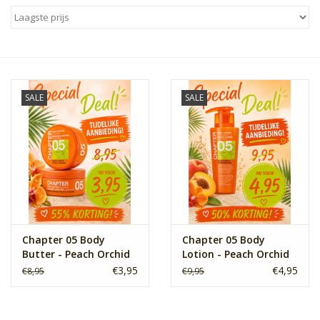
Sale
Skin Collection
SALE
SALE
Soap
Verpakking
Reviews
Women's Collection
Chapter 05 Body
Chapter 05 Body
Butter - Peach Orchid
Lotion - Peach Orchid
Blogs
€3,95
€4,95
€8,95
€9,95
Contact