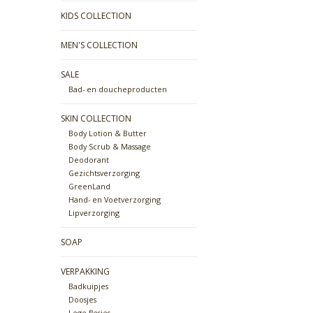
KIDS COLLECTION
MEN'S COLLECTION
SALE
Bad- en doucheproducten
SKIN COLLECTION
Body Lotion & Butter
Body Scrub & Massage
Deodorant
Gezichtsverzorging
GreenLand
Hand- en Voetverzorging
Lipverzorging
SOAP
VERPAKKING
Badkuipjes
Doosjes
Lege flesjes