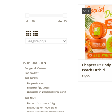
Deze body butter is i
SALE
huid te verzachten, 
maken en optimaal te
Min: €
0
Max: €
5
De hoge concentratie
en betaïne voeden d
helpen haar zacht, 
gehydrateerd te 
TOEVOEGEN AAN WI
BADPRODUCTEN
Chapter 05 Body 
Badgel & Crème
Peach Orchid
Badpakket
€8,95
Badparels
Badparels rond
Badparel figuurtjes
Badparels in geschenkverpakking
Badzout
Badzout/scrubzout 1 kg
Badzout (grof) 1000 gram
Badzout in geschenkverpakking