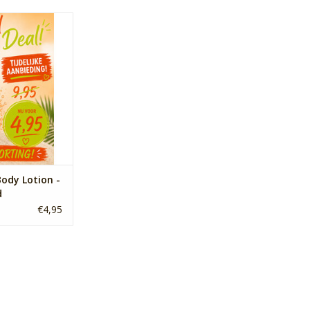
n is ideaal om de
hten, gladder te
al te verzorgen.
raties glycerine
eden de huid en
acht, soepel en
d te houden.
N WINKELWAGEN
ody Lotion -
d
€4,95