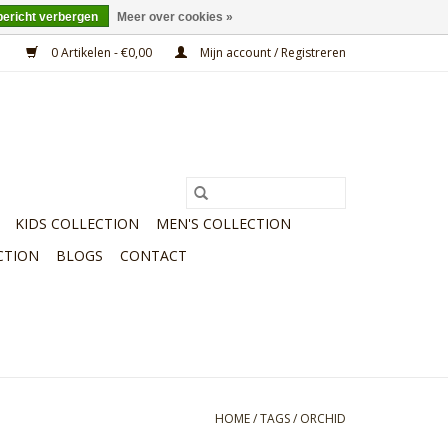
bericht verbergen
Meer over cookies »
0 Artikelen - €0,00
Mijn account / Registreren
KIDS COLLECTION
MEN'S COLLECTION
CTION
BLOGS
CONTACT
HOME
/
TAGS
/
ORCHID