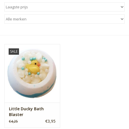
Sale
Skin Collection
Soap
SALE
Verpakking
Reviews
Women's Collection
Blogs
Little Ducky Bath
Blaster
€3,95
€4,25
Contact