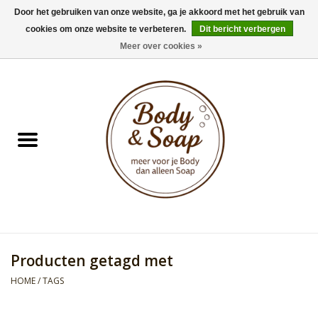
Door het gebruiken van onze website, ga je akkoord met het gebruik van
cookies om onze website te verbeteren.
Dit bericht verbergen
0 Artikelen - €0,00
Meer over cookies »
Home
Badproducten
Doucheproducten
Geur Collection
Gifts
Producten getagd met
Kids Collection
HOME
/
TAGS
Men's Collection