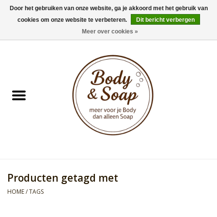
Door het gebruiken van onze website, ga je akkoord met het gebruik van
cookies om onze website te verbeteren.
Dit bericht verbergen
0 Artikelen - €0,00
Meer over cookies »
Home
Badproducten
Doucheproducten
Geur Collection
Gifts
Producten getagd met
Kids Collection
HOME
/
TAGS
Men's Collection