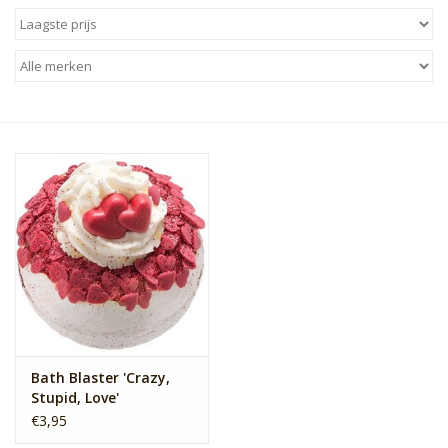
Sale
Skin Collection
Soap
Verpakking
Reviews
Women's Collection
Blogs
Bath Blaster 'Crazy,
Stupid, Love'
€3,95
Contact