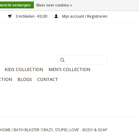
bericht verbergen
Meer over cookies »
0 Artikelen - €0,00
Mijn account / Registreren
KIDS COLLECTION
MEN'S COLLECTION
CTION
BLOGS
CONTACT
HOME
/
BATH BLASTER 'CRAZY, STUPID, LOVE' - BODY & SOAP