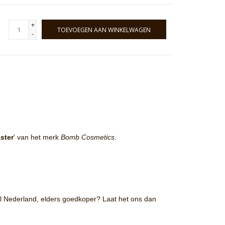
+
TOEVOEGEN AAN WINKELWAGEN
-
ster
' van het merk
Bomb Cosmetics
.
eel Nederland, elders goedkoper? Laat het ons dan