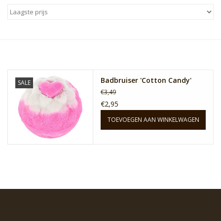
Sale
Skin Collection
Soap
Badbruiser 'Cotton Candy'
SALE
€3,49
Verpakking
€2,95
TOEVOEGEN AAN WINKELWAGEN
Reviews
Women's Collection
Blogs
Contact