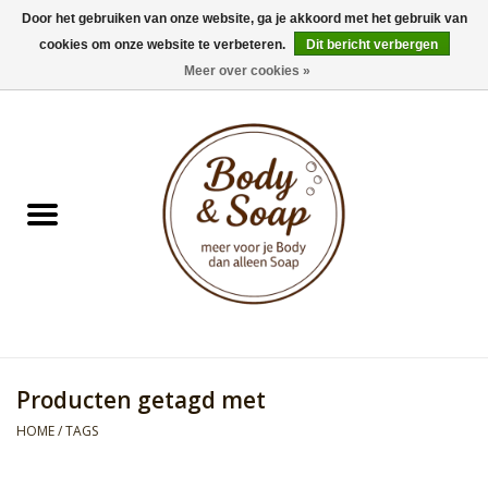
Door het gebruiken van onze website, ga je akkoord met het gebruik van
cookies om onze website te verbeteren.
Dit bericht verbergen
0 Artikelen - €0,00
Meer over cookies »
Home
Badproducten
Doucheproducten
Geur Collection
Gifts
Producten getagd met
Kids Collection
HOME
/
TAGS
Men's Collection