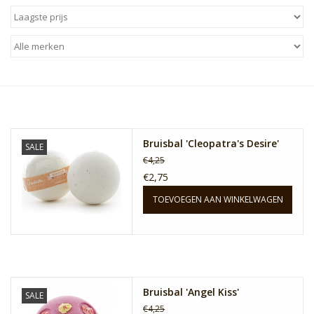
Sale
Skin Collection
Soap
Bruisbal 'Cleopatra's Desire'
Verpakking
SALE
€4,25
€2,75
Reviews
TOEVOEGEN AAN WINKELWAGEN
Women's Collection
Blogs
Bruisbal 'Angel Kiss'
SALE
Contact
€4,25