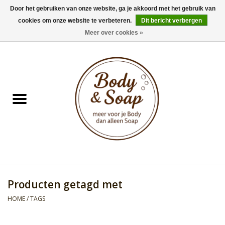
Door het gebruiken van onze website, ga je akkoord met het gebruik van
cookies om onze website te verbeteren.
Dit bericht verbergen
0 Artikelen - €0,00
Meer over cookies »
Home
Badproducten
Doucheproducten
Geur Collection
Gifts
Producten getagd met
Kids Collection
HOME
/
TAGS
Men's Collection