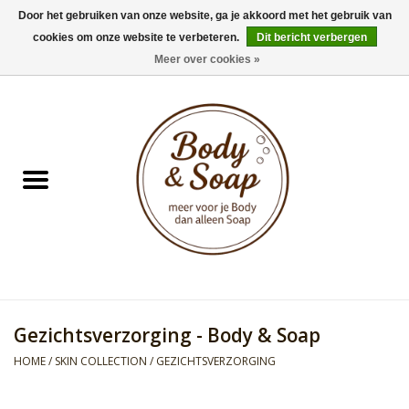
Door het gebruiken van onze website, ga je akkoord met het gebruik van
cookies om onze website te verbeteren.
Dit bericht verbergen
0 Artikelen - €0,00
Meer over cookies »
Home
Badproducten
Doucheproducten
Geur Collection
Gifts
Gezichtsverzorging - Body & Soap
Kids Collection
HOME
/
SKIN COLLECTION
/
GEZICHTSVERZORGING
Men's Collection