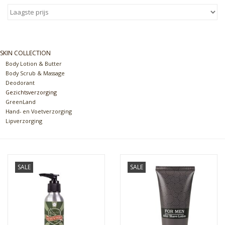
Sale
Skin Collection
SKIN COLLECTION
Body Lotion & Butter
Body Scrub & Massage
Soap
Deodorant
Gezichtsverzorging
GreenLand
Verpakking
Hand- en Voetverzorging
Lipverzorging
Reviews
Women's Collection
SALE
SALE
Blogs
Contact