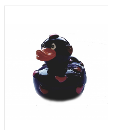
Sale
Skin Collection
Soap
Verpakking
Reviews
Women's Collection
Blogs
Contact