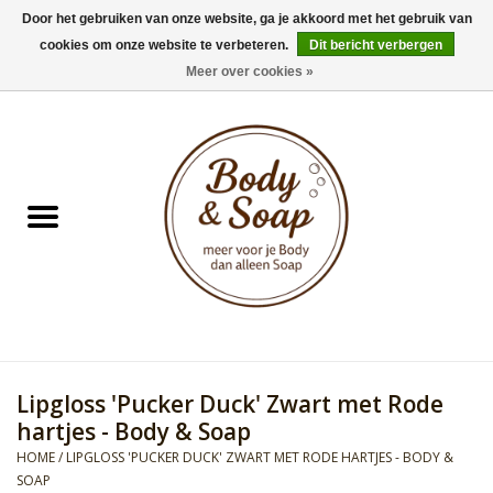
Door het gebruiken van onze website, ga je akkoord met het gebruik van
cookies om onze website te verbeteren.
Dit bericht verbergen
0 Artikelen - €0,00
Meer over cookies »
Home
Badproducten
Doucheproducten
Geur Collection
Gifts
Lipgloss 'Pucker Duck' Zwart met Rode
Kids Collection
hartjes - Body & Soap
HOME
/
LIPGLOSS 'PUCKER DUCK' ZWART MET RODE HARTJES - BODY &
Men's Collection
SOAP