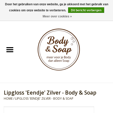
Door het gebruiken van onze website, ga je akkoord met het gebruik van
cookies om onze website te verbeteren.
Dit bericht verbergen
0 Artikelen - €0,00
Meer over cookies »
Home
Badproducten
Doucheproducten
Geur Collection
Gifts
Lipgloss 'Eendje' Zilver - Body & Soap
Kids Collection
HOME
/
LIPGLOSS 'EENDJE' ZILVER - BODY & SOAP
Men's Collection