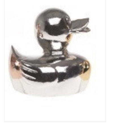
Sale
Skin Collection
Soap
Verpakking
Reviews
Women's Collection
Blogs
Contact