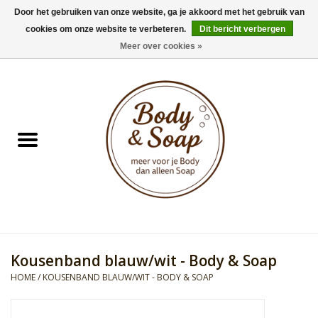
Door het gebruiken van onze website, ga je akkoord met het gebruik van
cookies om onze website te verbeteren.
Dit bericht verbergen
0 Artikelen - €0,00
Meer over cookies »
Home
Badproducten
Doucheproducten
Geur Collection
Gifts
Kousenband blauw/wit - Body & Soap
Kids Collection
HOME
/
KOUSENBAND BLAUW/WIT - BODY & SOAP
Men's Collection