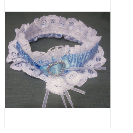
Sale
Skin Collection
Soap
Verpakking
Reviews
Women's Collection
Blogs
Contact