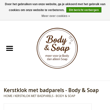
Door het gebruiken van onze website, ga je akkoord met het gebruik van
cookies om onze website te verbeteren.
Dit bericht verbergen
0 Artikelen - €0,00
Meer over cookies »
Home
Badproducten
Doucheproducten
Geur Collection
Gifts
Kerstklok met badparels - Body & Soap
Kids Collection
HOME
/
KERSTKLOK MET BADPARELS - BODY & SOAP
Men's Collection