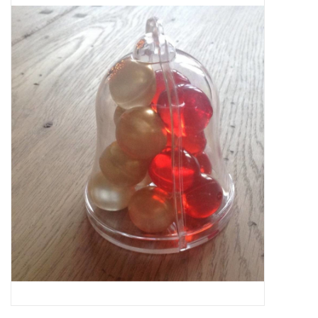
Sale
Skin Collection
Soap
Verpakking
Reviews
Women's Collection
Blogs
Contact