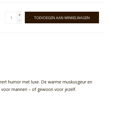
+
TOEVOEGEN AAN WINKELWAGEN
-
ert humor met luxe. De warme muskusgeur en
au voor mannen – of gewoon voor jezelf.