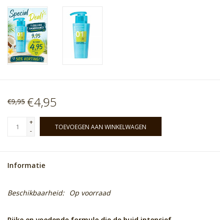
€4,95
€9,95
+
TOEVOEGEN AAN WINKELWAGEN
-
Informatie
Beschikbaarheid:
Op voorraad
Rijke en voedende formule die de huid intensief