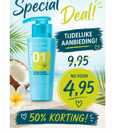
Sale
Skin Collection
Soap
Verpakking
Reviews
Women's Collection
Blogs
Contact