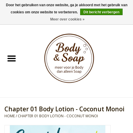
Door het gebruiken van onze website, ga je akkoord met het gebruik van
cookies om onze website te verbeteren.
Dit bericht verbergen
0 Artikelen - €0,00
Meer over cookies »
Home
Badproducten
Doucheproducten
Geur Collection
Gifts
Chapter 01 Body Lotion - Coconut Monoi
Kids Collection
HOME
/
CHAPTER 01 BODY LOTION - COCONUT MONOI
Men's Collection