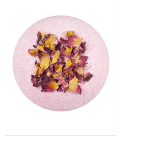
Sale
Skin Collection
Soap
Verpakking
Reviews
Women's Collection
Blogs
Contact