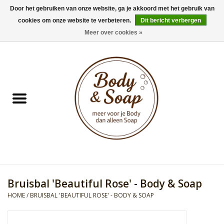
Door het gebruiken van onze website, ga je akkoord met het gebruik van
cookies om onze website te verbeteren.
Dit bericht verbergen
0 Artikelen - €0,00
Meer over cookies »
Home
Badproducten
Doucheproducten
Geur Collection
Gifts
Bruisbal 'Beautiful Rose' - Body & Soap
Kids Collection
HOME
/
BRUISBAL 'BEAUTIFUL ROSE' - BODY & SOAP
Men's Collection