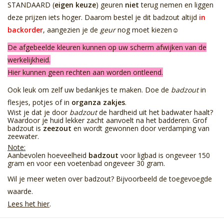
STANDAARD (
eigen keuze
) geuren
niet
terug nemen en liggen
deze prijzen iets hoger. Daarom bestel je dit badzout altijd
in
backorder
, aangezien je de
geur
nog moet kiezen☺
De afgebeelde kleuren kunnen op uw scherm afwijken van de
werkelijkheid.
Hier kunnen geen rechten aan worden ontleend.
Ook leuk om zelf uw bedankjes te maken. Doe de
badzout
in
flesjes, potjes of in
organza zakjes
.
Wist je dat je door
badzout
de hardheid uit het badwater haalt?
Waardoor je huid lekker zacht aanvoelt na het badderen. Grof
badzout is
zeezout
en wordt gewonnen door verdamping van
zeewater.
Note:
Aanbevolen hoeveelheid
badzout
voor ligbad is ongeveer 150
gram en voor een voetenbad ongeveer 30 gram.
Wil je meer weten over badzout? Bijvoorbeeld de toegevoegde
waarde.
Lees het hier
.