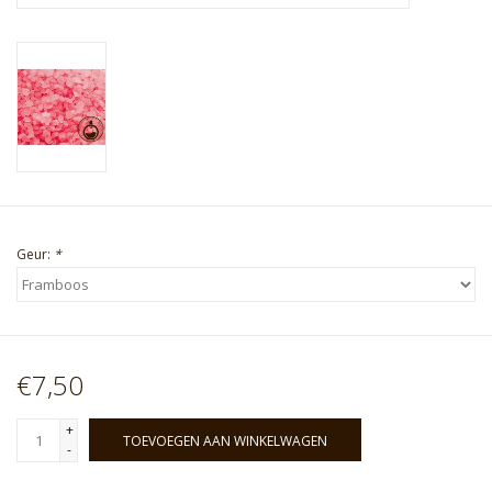
Geur:
*
€7,50
+
TOEVOEGEN AAN WINKELWAGEN
-