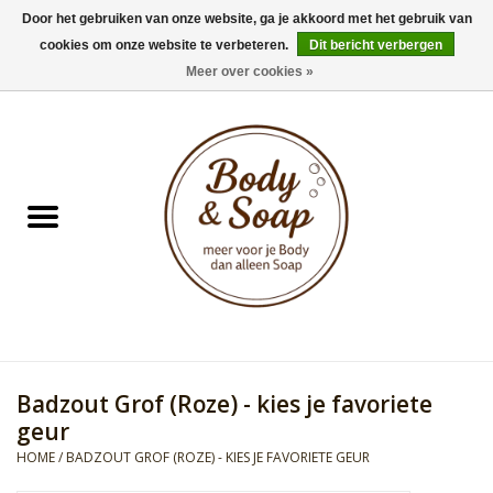
Door het gebruiken van onze website, ga je akkoord met het gebruik van
cookies om onze website te verbeteren.
Dit bericht verbergen
0 Artikelen - €0,00
Meer over cookies »
Home
Badproducten
Doucheproducten
Geur Collection
Gifts
Badzout Grof (Roze) - kies je favoriete
Kids Collection
geur
HOME
/
BADZOUT GROF (ROZE) - KIES JE FAVORIETE GEUR
Men's Collection