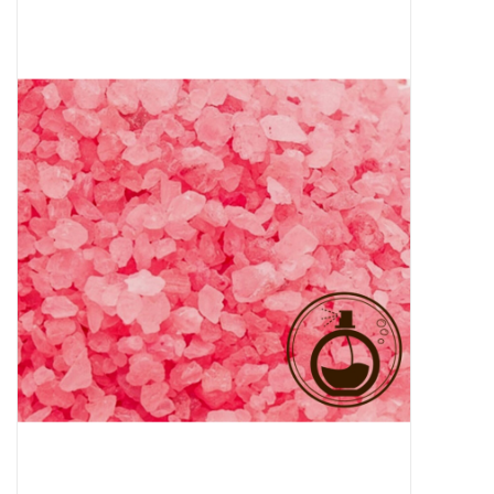
Sale
Skin Collection
Soap
Verpakking
Reviews
Women's Collection
Blogs
Contact