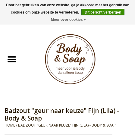
Door het gebruiken van onze website, ga je akkoord met het gebruik van
cookies om onze website te verbeteren.
Dit bericht verbergen
0 Artikelen - €0,00
Meer over cookies »
Home
Badproducten
Doucheproducten
Geur Collection
Gifts
Badzout "geur naar keuze" Fijn (Lila) -
Kids Collection
Body & Soap
HOME
/
BADZOUT "GEUR NAAR KEUZE" FIJN (LILA) - BODY & SOAP
Men's Collection