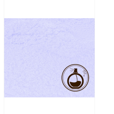
Sale
Skin Collection
Soap
Verpakking
Reviews
Women's Collection
Blogs
Contact