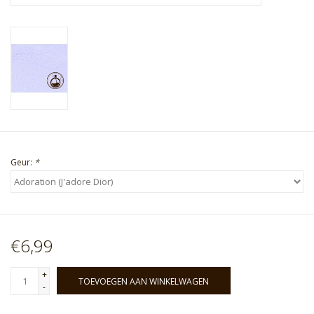
Geur:
*
€6,99
+
TOEVOEGEN AAN WINKELWAGEN
-