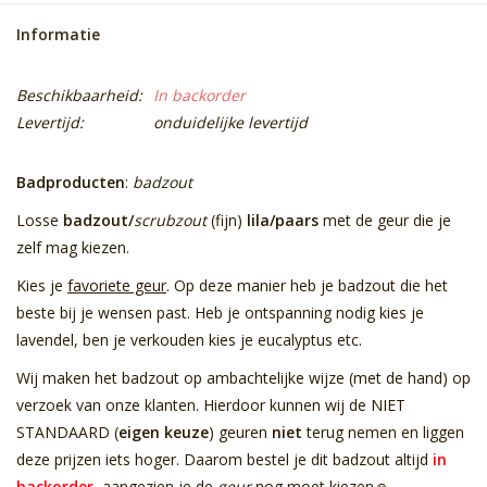
Informatie
Beschikbaarheid:
In backorder
Levertijd:
onduidelijke levertijd
Badproducten
:
badzout
Losse
badzout/
scrubzout
(fijn)
lila/paars
met de geur die je
zelf mag kiezen.
Kies je
favoriete geur
. Op deze manier heb je badzout die het
beste bij je wensen past. Heb je ontspanning nodig kies je
lavendel, ben je verkouden kies je eucalyptus etc.
Wij maken het badzout op ambachtelijke wijze (met de hand) op
verzoek van onze klanten. Hierdoor kunnen wij de NIET
STANDAARD (
eigen keuze
) geuren
niet
terug nemen en liggen
deze prijzen iets hoger. Daarom bestel je dit badzout altijd
in
backorder
, aangezien je de
geur
nog moet kiezen☺