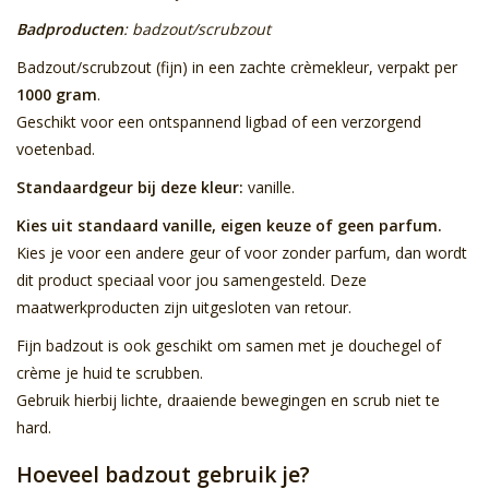
Badproducten
: badzout/scrubzout
Sale
Badzout/scrubzout (fijn) in een zachte crèmekleur, verpakt per
1000 gram
.
Skin Collection
Geschikt voor een ontspannend ligbad of een verzorgend
voetenbad.
Soap
Standaardgeur bij deze kleur:
vanille.
Kies uit standaard vanille, eigen keuze of geen parfum.
Verpakking
Kies je voor een andere geur of voor zonder parfum, dan wordt
dit product speciaal voor jou samengesteld. Deze
Reviews
maatwerkproducten zijn uitgesloten van retour.
Fijn badzout is ook geschikt om samen met je douchegel of
Women's Collection
crème je huid te scrubben.
Gebruik hierbij lichte, draaiende bewegingen en scrub niet te
Blogs
hard.
Hoeveel badzout gebruik je?
Contact