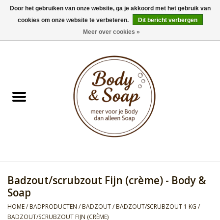
Door het gebruiken van onze website, ga je akkoord met het gebruik van
cookies om onze website te verbeteren.
Dit bericht verbergen
0 Artikelen - €0,00
Meer over cookies »
Home
Badproducten
Doucheproducten
Geur Collection
Gifts
Badzout/scrubzout Fijn (crème) - Body &
Kids Collection
Soap
HOME
/
BADPRODUCTEN
/
BADZOUT
/
BADZOUT/SCRUBZOUT 1 KG
/
Men's Collection
BADZOUT/SCRUBZOUT FIJN (CRÈME)