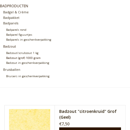
BADPRODUCTEN
Badgel & Crème
Badpakket
Badparels
Badparels rond
Badparel figuurtjes
Badparels in geschenkverpakking
Badzout
Badzout/scrubzout 1 kg
Badzout (grof) 1000 gram
Badzout in geschenkverpakking
Bruisballen
Bruisers in geschenkverpakking
Badzout "citroenkruid" Grof
(Geel)
€7,50