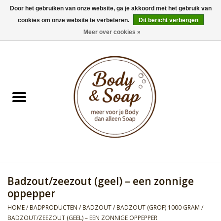
Door het gebruiken van onze website, ga je akkoord met het gebruik van
cookies om onze website te verbeteren.
Dit bericht verbergen
0 Artikelen - €0,00
Meer over cookies »
Home
Badproducten
Doucheproducten
Geur Collection
Gifts
Badzout/zeezout (geel) – een zonnige
Kids Collection
oppepper
HOME
/
BADPRODUCTEN
/
BADZOUT
/
BADZOUT (GROF) 1000 GRAM
/
Men's Collection
BADZOUT/ZEEZOUT (GEEL) – EEN ZONNIGE OPPEPPER