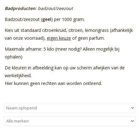
Badproducten
: badzout/zeezout
Sale
Badzout/zeezout (
geel
) per 1000 gram.
Kies uit standaard citroenkruid, citroen, lemongrass (afhankelijk
Skin Collection
van onze voorraad),
eigen keuze
of geen parfum.
Soap
Maximale afname: 5 kilo (meer nodig? Alleen mogelijk bij
ophalen)
Verpakking
De kleuren in afbeelding kan op uw scherm afwijken van de
werkelijkheid.
Reviews
Hier kunnen geen rechten aan worden ontleend.
Women's Collection
Blogs
Contact