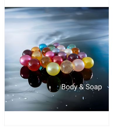
Sale
Skin Collection
Soap
Verpakking
Reviews
Women's Collection
Blogs
Contact