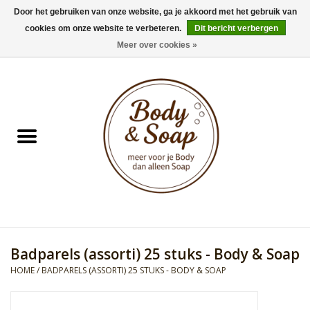
Door het gebruiken van onze website, ga je akkoord met het gebruik van
cookies om onze website te verbeteren.
Dit bericht verbergen
0 Artikelen - €0,00
Meer over cookies »
Home
Badproducten
Doucheproducten
Geur Collection
Gifts
Badparels (assorti) 25 stuks - Body & Soap
Kids Collection
HOME
/
BADPARELS (ASSORTI) 25 STUKS - BODY & SOAP
Men's Collection