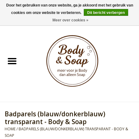
Door het gebruiken van onze website, ga je akkoord met het gebruik van
cookies om onze website te verbeteren.
Dit bericht verbergen
0 Artikelen - €0,00
Meer over cookies »
Home
Badproducten
Doucheproducten
Geur Collection
Gifts
Badparels (blauw/donkerblauw)
Kids Collection
transparant - Body & Soap
HOME
/
BADPARELS (BLAUW/DONKERBLAUW) TRANSPARANT - BODY &
Men's Collection
SOAP