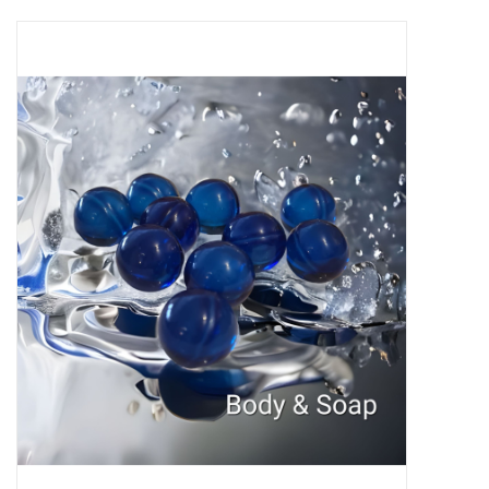
Sale
Skin Collection
Soap
Verpakking
Reviews
Women's Collection
Blogs
Contact