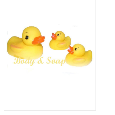
Sale
Skin Collection
Soap
Verpakking
Reviews
Women's Collection
Blogs
Contact