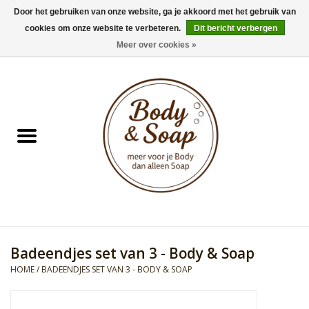
Door het gebruiken van onze website, ga je akkoord met het gebruik van
cookies om onze website te verbeteren.
Dit bericht verbergen
0 Artikelen - €0,00
Meer over cookies »
Home
Badproducten
Doucheproducten
Geur Collection
Gifts
Badeendjes set van 3 - Body & Soap
Kids Collection
HOME
/
BADEENDJES SET VAN 3 - BODY & SOAP
Men's Collection