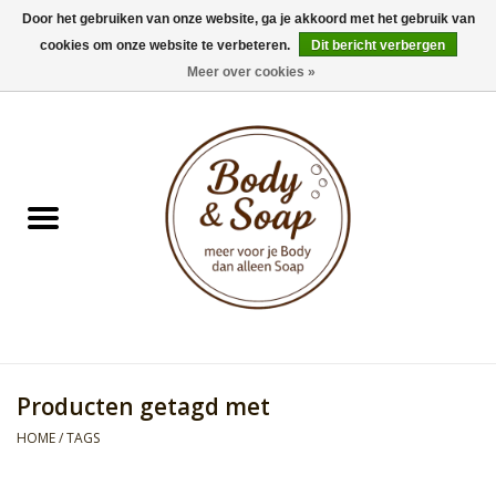
Door het gebruiken van onze website, ga je akkoord met het gebruik van
cookies om onze website te verbeteren.
Dit bericht verbergen
0 Artikelen - €0,00
Meer over cookies »
Home
Badproducten
Doucheproducten
Geur Collection
Gifts
Producten getagd met
Kids Collection
HOME
/
TAGS
Men's Collection