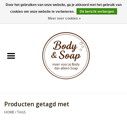
Door het gebruiken van onze website, ga je akkoord met het gebruik van
cookies om onze website te verbeteren.
Dit bericht verbergen
0 Artikelen - €0,00
Meer over cookies »
Home
Badproducten
Doucheproducten
Geur Collection
Gifts
Producten getagd met
Kids Collection
HOME
/
TAGS
Men's Collection