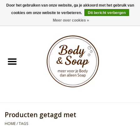
Door het gebruiken van onze website, ga je akkoord met het gebruik van
cookies om onze website te verbeteren.
Dit bericht verbergen
0 Artikelen - €0,00
Meer over cookies »
Home
Badproducten
Doucheproducten
Geur Collection
Gifts
Producten getagd met
Kids Collection
HOME
/
TAGS
Men's Collection