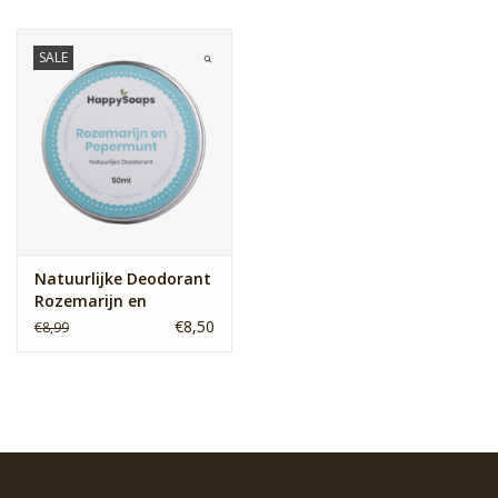
SALE
Natuurlijke Deodorant
Rozemarijn en
Pepermunt
€8,50
€8,99