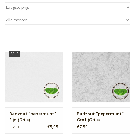
Sale
Skin Collection
Soap
SALE
Verpakking
Reviews
Women's Collection
Blogs
Badzout "pepermunt"
Badzout "pepermunt"
Fijn (Grijs)
Grof (Grijs)
€5,95
€7,50
€6,50
Contact