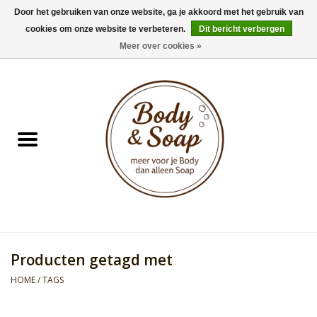
Door het gebruiken van onze website, ga je akkoord met het gebruik van
cookies om onze website te verbeteren.
Dit bericht verbergen
0 Artikelen - €0,00
Meer over cookies »
Home
Badproducten
Doucheproducten
Geur Collection
Gifts
Producten getagd met
Kids Collection
HOME
/
TAGS
Men's Collection