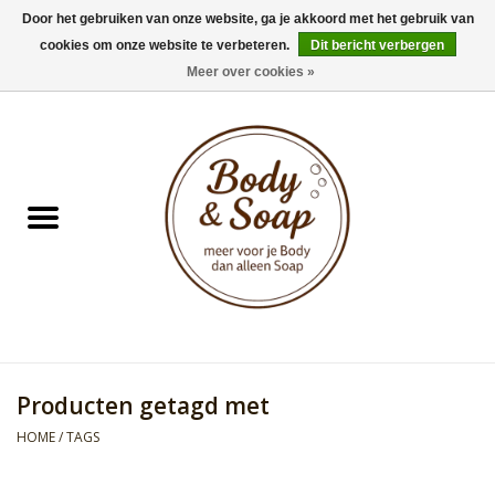
Door het gebruiken van onze website, ga je akkoord met het gebruik van
cookies om onze website te verbeteren.
Dit bericht verbergen
0 Artikelen - €0,00
Meer over cookies »
Home
Badproducten
Doucheproducten
Geur Collection
Gifts
Producten getagd met
Kids Collection
HOME
/
TAGS
Men's Collection