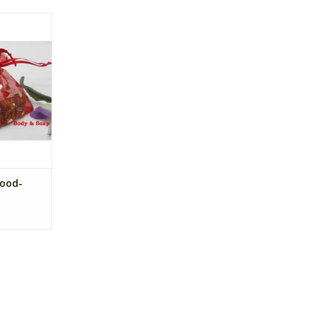
 Organza
kjes 7 x 9
artjes).
NKELWAGEN
rood-