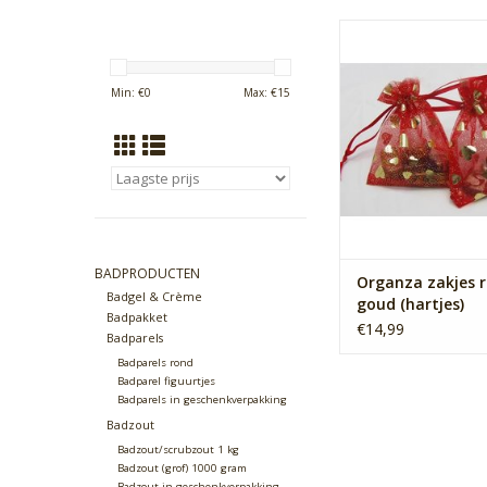
Cadeauverpakking:
zakjes
100 mooie organza za
Min: €
0
Max: €
15
cm - goud/rood (h
TOEVOEGEN AAN WI
BADPRODUCTEN
Organza zakjes 
Badgel & Crème
goud (hartjes)
Badpakket
€14,99
Badparels
Badparels rond
Badparel figuurtjes
Badparels in geschenkverpakking
Badzout
Badzout/scrubzout 1 kg
Badzout (grof) 1000 gram
Badzout in geschenkverpakking