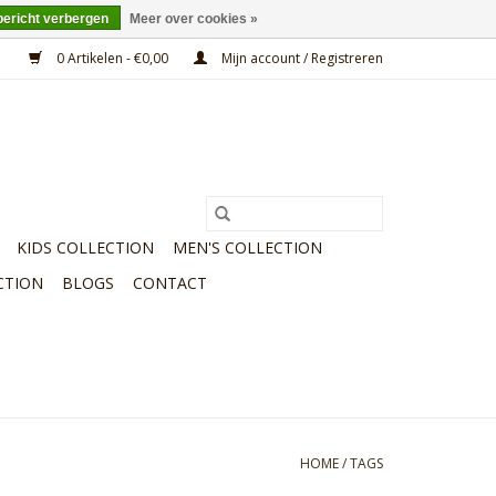
bericht verbergen
Meer over cookies »
0 Artikelen - €0,00
Mijn account / Registreren
KIDS COLLECTION
MEN'S COLLECTION
CTION
BLOGS
CONTACT
HOME
/
TAGS