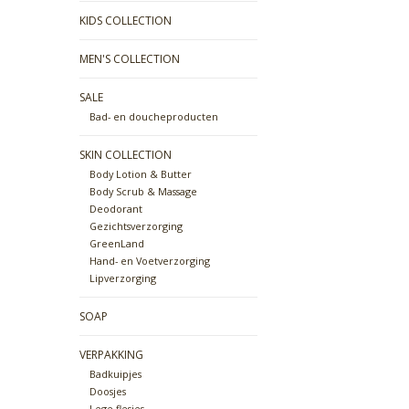
KIDS COLLECTION
MEN'S COLLECTION
SALE
Bad- en doucheproducten
SKIN COLLECTION
Body Lotion & Butter
Body Scrub & Massage
Deodorant
Gezichtsverzorging
GreenLand
Hand- en Voetverzorging
Lipverzorging
SOAP
VERPAKKING
Badkuipjes
Doosjes
Lege flesjes