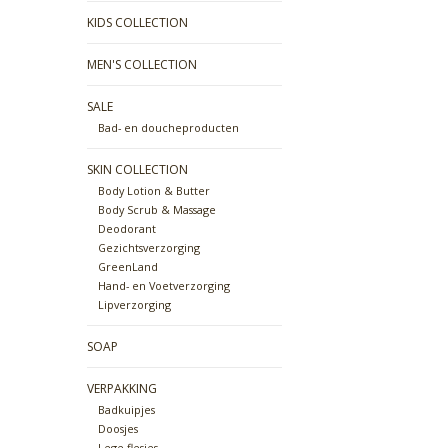
KIDS COLLECTION
MEN'S COLLECTION
SALE
Bad- en doucheproducten
SKIN COLLECTION
Body Lotion & Butter
Body Scrub & Massage
Deodorant
Gezichtsverzorging
GreenLand
Hand- en Voetverzorging
Lipverzorging
SOAP
VERPAKKING
Badkuipjes
Doosjes
Lege flesjes