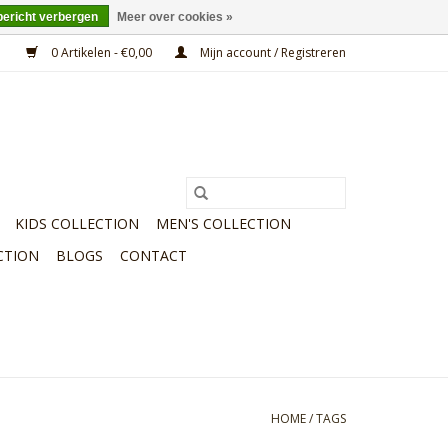
bericht verbergen
Meer over cookies »
0 Artikelen - €0,00
Mijn account / Registreren
KIDS COLLECTION
MEN'S COLLECTION
CTION
BLOGS
CONTACT
HOME
/
TAGS