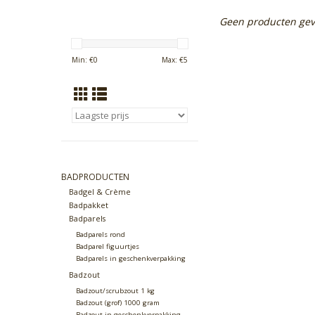
Geen producten gev
Min: €
0
Max: €
5
BADPRODUCTEN
Badgel & Crème
Badpakket
Badparels
Badparels rond
Badparel figuurtjes
Badparels in geschenkverpakking
Badzout
Badzout/scrubzout 1 kg
Badzout (grof) 1000 gram
Badzout in geschenkverpakking