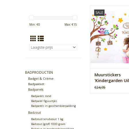
Muurstickers Kinderg
SALE
kopen voor leuke 
TOEVOEGEN AAN WI
Min: €
0
Max: €
15
BADPRODUCTEN
Muurstickers
Badgel & Crème
'Kindergarden Uil
Badpakket
€24,95
Badparels
Badparels rond
Badparel figuurtjes
Badparels in geschenkverpakking
Badzout
Badzout/scrubzout 1 kg
Badzout (grof) 1000 gram
Badzout in geschenkverpakking