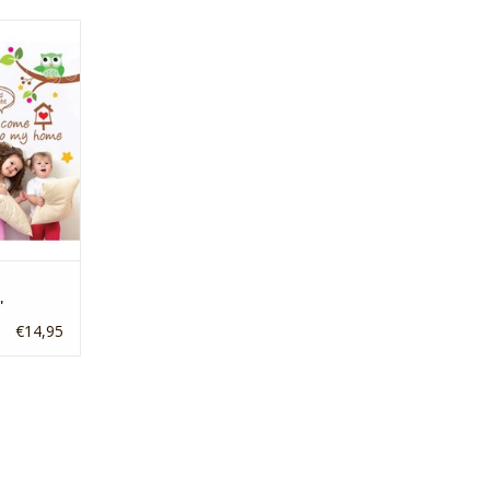
arden uilen
prijzen?
NKELWAGEN
'
€14,95