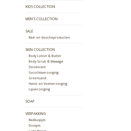
KIDS COLLECTION
MEN'S COLLECTION
SALE
Bad- en doucheproducten
SKIN COLLECTION
Body Lotion & Butter
Body Scrub & Massage
Deodorant
Gezichtsverzorging
GreenLand
Hand- en Voetverzorging
Lipverzorging
SOAP
VERPAKKING
Badkuipjes
Doosjes
Lege flesjes