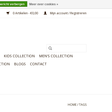
bericht verbergen
Meer over cookies »
0 Artikelen - €0,00
Mijn account / Registreren
KIDS COLLECTION
MEN'S COLLECTION
CTION
BLOGS
CONTACT
HOME
/
TAGS