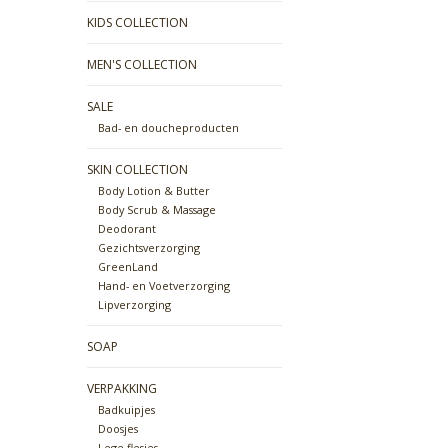
KIDS COLLECTION
MEN'S COLLECTION
SALE
Bad- en doucheproducten
SKIN COLLECTION
Body Lotion & Butter
Body Scrub & Massage
Deodorant
Gezichtsverzorging
GreenLand
Hand- en Voetverzorging
Lipverzorging
SOAP
VERPAKKING
Badkuipjes
Doosjes
Lege flesjes