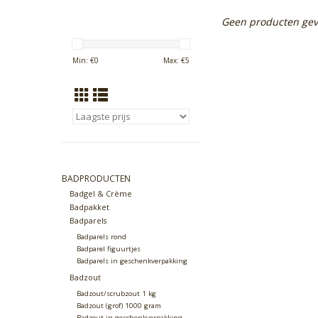
Geen producten gev
Min: €
0
Max: €
5
BADPRODUCTEN
Badgel & Crème
Badpakket
Badparels
Badparels rond
Badparel figuurtjes
Badparels in geschenkverpakking
Badzout
Badzout/scrubzout 1 kg
Badzout (grof) 1000 gram
Badzout in geschenkverpakking