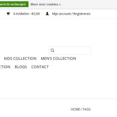
bericht verbergen
Meer over cookies »
0 Artikelen - €0,00
Mijn account / Registreren
KIDS COLLECTION
MEN'S COLLECTION
CTION
BLOGS
CONTACT
HOME
/
TAGS