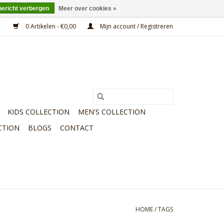
bericht verbergen
Meer over cookies »
0 Artikelen - €0,00
Mijn account / Registreren
KIDS COLLECTION
MEN'S COLLECTION
CTION
BLOGS
CONTACT
HOME
/
TAGS