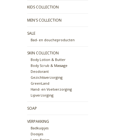
KIDS COLLECTION
MEN'S COLLECTION
SALE
Bad- en doucheproducten
SKIN COLLECTION
Body Lotion & Butter
Body Scrub & Massage
Deodorant
Gezichtsverzorging
GreenLand
Hand- en Voetverzorging
Lipverzorging
SOAP
VERPAKKING
Badkuipjes
Doosjes
Lege flesjes