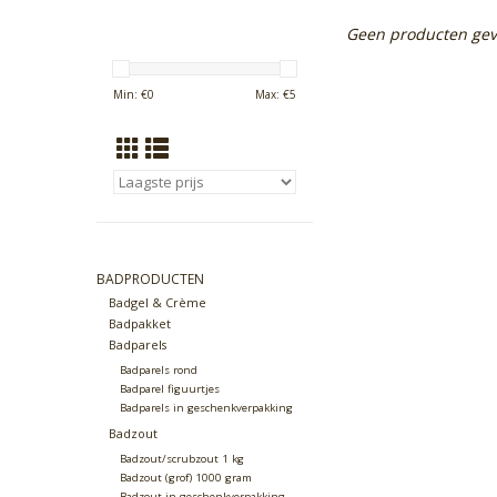
Geen producten gev
Min: €
0
Max: €
5
BADPRODUCTEN
Badgel & Crème
Badpakket
Badparels
Badparels rond
Badparel figuurtjes
Badparels in geschenkverpakking
Badzout
Badzout/scrubzout 1 kg
Badzout (grof) 1000 gram
Badzout in geschenkverpakking