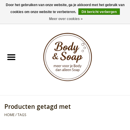
Door het gebruiken van onze website, ga je akkoord met het gebruik van
cookies om onze website te verbeteren.
Dit bericht verbergen
0 Artikelen - €0,00
Meer over cookies »
Home
Badproducten
Doucheproducten
Geur Collection
Gifts
Producten getagd met
Kids Collection
HOME
/
TAGS
Men's Collection