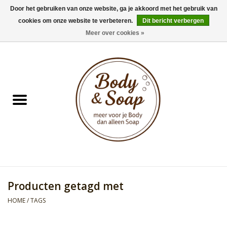
Door het gebruiken van onze website, ga je akkoord met het gebruik van
cookies om onze website te verbeteren.
Dit bericht verbergen
0 Artikelen - €0,00
Meer over cookies »
Home
Badproducten
Doucheproducten
Geur Collection
Gifts
Producten getagd met
Kids Collection
HOME
/
TAGS
Men's Collection